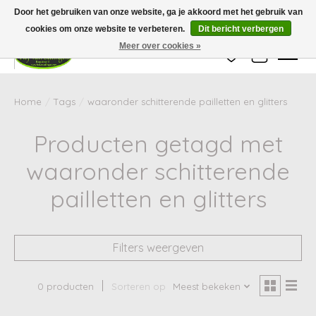
Wij zijn gesloten van 24 december tot en met 25 januari. Houd er rekening mee
Door het gebruiken van onze website, ga je akkoord met het gebruik van
dat de levertijd van uw bestelling in deze periode langer kan zijn dan
gebruikelijk.
cookies om onze website te verbeteren.
Dit bericht verbergen
Meer over cookies »
Verlanglijst
Winkelwag
Home
/
Tags
/
waaronder schitterende pailletten en glitters
Producten getagd met
waaronder schitterende
pailletten en glitters
Filters weergeven
0 producten
Sorteren op
Meest bekeken