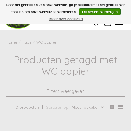
Wij zijn gesloten van 24 december tot en met 25 januari. Houd er rekening mee
Door het gebruiken van onze website, ga je akkoord met het gebruik van
dat de levertijd van uw bestelling in deze periode langer kan zijn dan
gebruikelijk.
cookies om onze website te verbeteren.
Dit bericht verbergen
Meer over cookies »
Verlanglijst
Winkelwag
Home
/
Tags
/
WC papier
Producten getagd met
WC papier
Filters weergeven
0 producten
Sorteren op
Meest bekeken