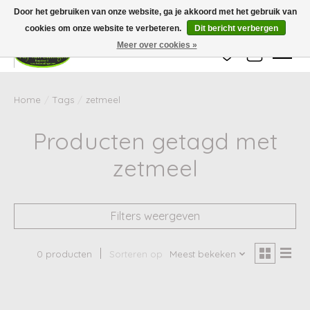
Wij zijn gesloten van 24 december tot en met 25 januari. Houd er rekening mee
Door het gebruiken van onze website, ga je akkoord met het gebruik van
dat de levertijd van uw bestelling in deze periode langer kan zijn dan
gebruikelijk.
cookies om onze website te verbeteren.
Dit bericht verbergen
Meer over cookies »
Verlanglijst
Winkelwag
Home
/
Tags
/
zetmeel
Producten getagd met
zetmeel
Filters weergeven
0 producten
Sorteren op
Meest bekeken