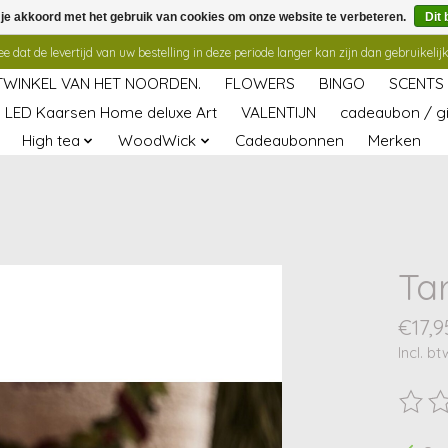
 je akkoord met het gebruik van cookies om onze website te verbeteren.
Dit 
 dat de levertijd van uw bestelling in deze periode langer kan zijn dan gebruikelijk
TWINKEL VAN HET NOORDEN.
FLOWERS
BINGO
SCENTS
LED Kaarsen Home deluxe Art
VALENTIJN
cadeaubon / gi
High tea
WoodWick
Cadeaubonnen
Merken
Ta
€17,9
Incl. bt
De beo