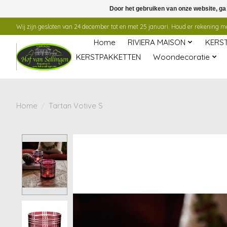
Door het gebruiken van onze website, ga
Wij zijn gesloten van 24 december tot en met 25 januari. Houd er rekening mee
Home
RIVIERA MAISON
KERS
KERSTPAKKETTEN
Woondecoratie
Home
/
Tartan Votive S
Product image slideshow Items