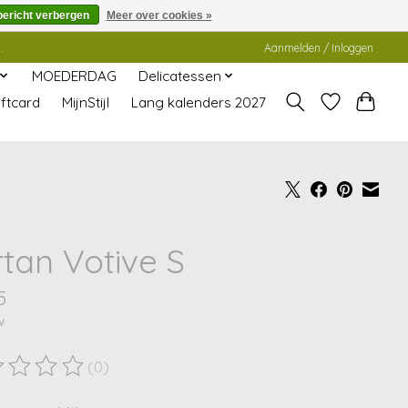
bericht verbergen
Meer over cookies »
.
Aanmelden / Inloggen
MOEDERDAG
Delicatessen
ftcard
MijnStijl
Lang kalenders 2027
rtan Votive S
5
w
(0)
ordeling van dit product is
0
van de 5