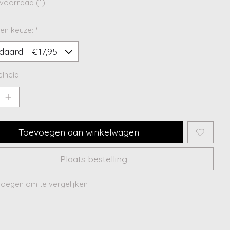
voorraad (1)
en keuze:
*
lheid:
Toevoegen aan winkelwagen
Plaats bestelling
oegen om te vergelijken