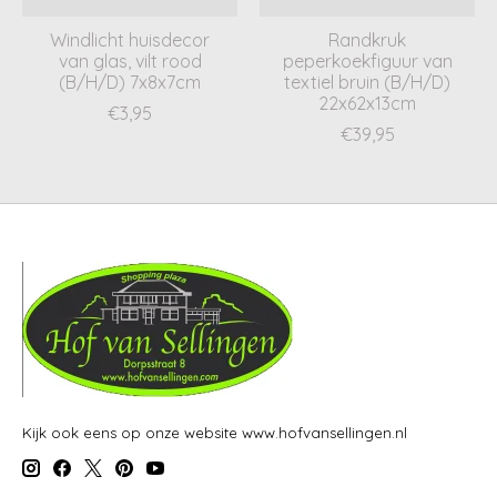
Windlicht huisdecor
Randkruk
van glas, vilt rood
peperkoekfiguur van
(B/H/D) 7x8x7cm
textiel bruin (B/H/D)
22x62x13cm
€3,95
€39,95
Kijk ook eens op onze website www.hofvansellingen.nl