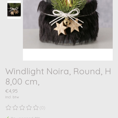
Windlight Noira, Round, H
8,00 cm,
€4,95
Incl. btw
(0)
De beoordeling van dit product is
0
van de 5