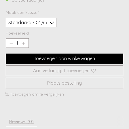
Op voorraad (10)
Maak een keuze:
*
Hoeveelheid:
Toevoegen aan winkelwagen
Aan verlanglijst toevoegen
Plaats bestelling
Toevoegen om te vergelijken
Reviews (0)