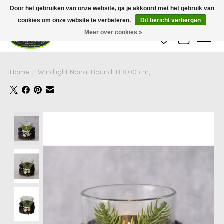
Wij zijn gesloten van 24 december tot en met 25 januari. Houd er rekening mee
Door het gebruiken van onze website, ga je akkoord met het gebruik van
dat de levertijd van uw bestelling in deze periode langer kan zijn dan
gebruikelijk.
cookies om onze website te verbeteren.
Dit bericht verbergen
Meer over cookies »
Verlanglijst
Winkelwag
Home
/
Windlight Noira, Round, H 8,00 cm,
Product image slideshow Items