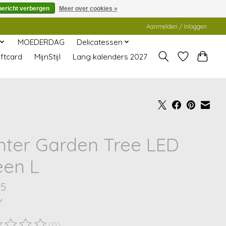
bericht verbergen
Meer over cookies »
.
Aanmelden / Inloggen
MOEDERDAG
Delicatessen
ftcard
MijnStijl
Lang kalenders 2027
nter Garden Tree LED
een L
95
w
(0)