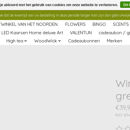
 je akkoord met het gebruik van cookies om onze website te verbeteren.
Dit 
 dat de levertijd van uw bestelling in deze periode langer kan zijn dan gebruikelijk
TWINKEL VAN HET NOORDEN.
FLOWERS
BINGO
SCENTS
LED Kaarsen Home deluxe Art
VALENTIJN
cadeaubon / gi
High tea
WoodWick
Cadeaubonnen
Merken
Wi
gr
€39,
Incl. bt