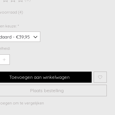
ordeling van dit product is
0
van de 5
voorraad (4)
en keuze:
*
lheid:
Toevoegen aan winkelwagen
Plaats bestelling
oegen om te vergelijken