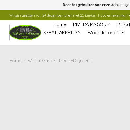
Door het gebruiken van onze website, ga
Wij zijn gesloten van 24 december tot en met 25 januari. Houd er rekening mee
Home
RIVIERA MAISON
KERS
KERSTPAKKETTEN
Woondecoratie
Home
/
Winter Garden Tree LED green L
Product image slideshow Items