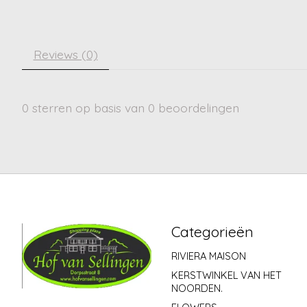
Reviews (0)
0
sterren op basis van
0
beoordelingen
Categorieën
RIVIERA MAISON
KERSTWINKEL VAN HET
NOORDEN.