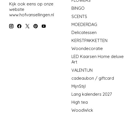
FLOWERS
Kijk ook eens op onze
BINGO
website
www.hofvansellingen.nl
SCENTS
MOEDERDAG
Delicatessen
KERSTPAKKETTEN
Woondecoratie
LED Kaarsen Home deluxe
Art
VALENTIJN
cadeaubon / giftcard
MijnStijl
Lang kalenders 2027
High tea
WoodWick