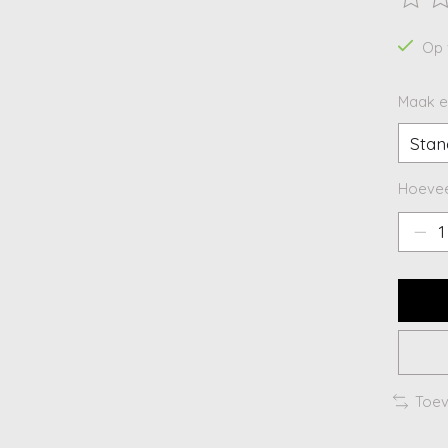
De beo
Op 
Maak e
Hoevee
Toev