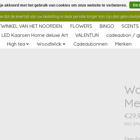
 je akkoord met het gebruik van cookies om onze website te verbeteren.
Dit 
 dat de levertijd van uw bestelling in deze periode langer kan zijn dan gebruikelijk
TWINKEL VAN HET NOORDEN.
FLOWERS
BINGO
SCENTS
LED Kaarsen Home deluxe Art
VALENTIJN
cadeaubon / gi
High tea
WoodWick
Cadeaubonnen
Merken
Wo
Me
€29,
Incl. bt
Een fr