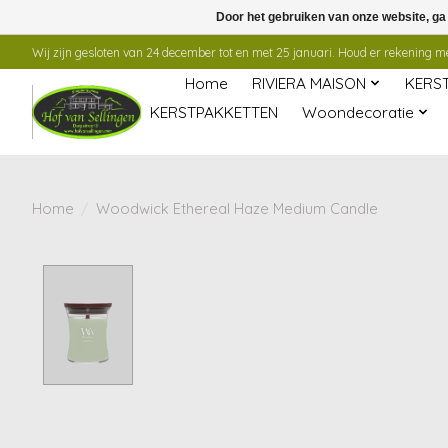
Door het gebruiken van onze website, ga
Wij zijn gesloten van 24 december tot en met 25 januari. Houd er rekening mee
Home
RIVIERA MAISON
KERS
KERSTPAKKETTEN
Woondecoratie
Home
/
Woodwick Ethereal Haze Medium Candle
Product image slideshow Items