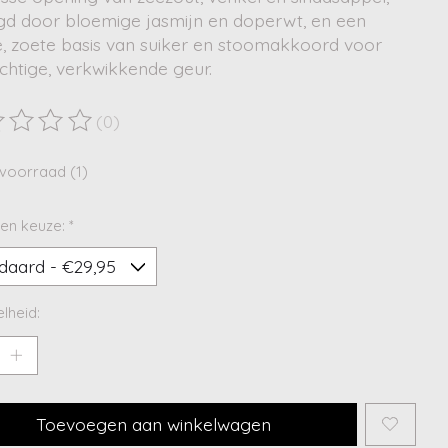
gd door bloemige jasmijn en doperwt, en een
e, zoete basis van suiker en stoomakkoord voor
chtige, verkwikkende geur.
(0)
ordeling van dit product is
0
van de 5
voorraad (1)
en keuze:
*
lheid:
Toevoegen aan winkelwagen