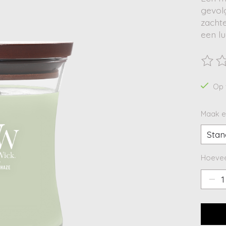
gevol
zacht
een lu
De beo
Op 
Maak e
Hoevee