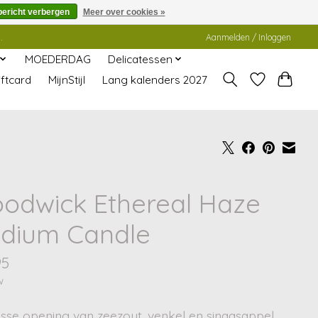
bericht verbergen
Meer over cookies »
.
Aanmelden / Inloggen
MOEDERDAG
Delicatessen
ftcard
MijnStijl
Lang kalenders 2027
odwick Ethereal Haze
dium Candle
95
w
isse opening van zeezout, venkel en sinaasappel,