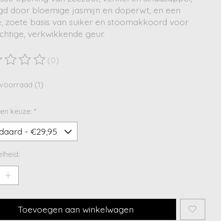
gd door bloemige jasmijn en doperwt, en een
e, zoete basis van suiker en stoomakkoord voor
chtige, verkwikkende geur.
(0)
ordeling van dit product is
0
van de 5
voorraad (1)
en keuze:
*
lheid:
Toevoegen aan winkelwagen