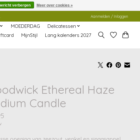
bericht verbergen
Meer over cookies »
.
Aanmelden / Inloggen
MOEDERDAG
Delicatessen
ftcard
MijnStijl
Lang kalenders 2027
odwick Ethereal Haze
dium Candle
95
w
isse opening van zeezout, venkel en sinaasappel,