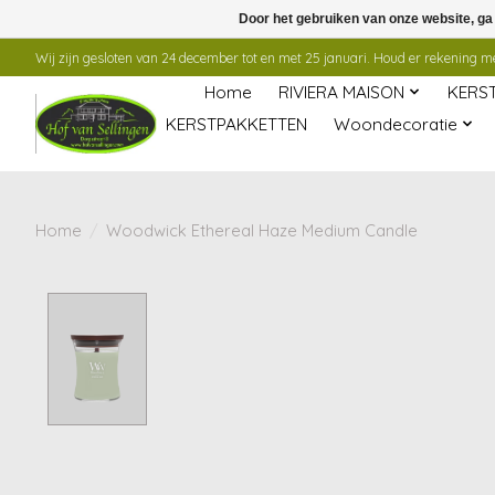
Door het gebruiken van onze website, ga
Wij zijn gesloten van 24 december tot en met 25 januari. Houd er rekening mee
Home
RIVIERA MAISON
KERS
KERSTPAKKETTEN
Woondecoratie
Home
/
Woodwick Ethereal Haze Medium Candle
Product image slideshow Items