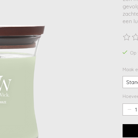
gevol
zacht
een lu
De beo
Op 
Maak e
Hoevee