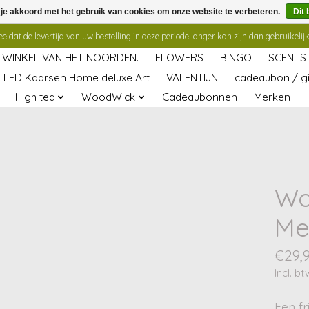
 je akkoord met het gebruik van cookies om onze website te verbeteren.
Dit 
 dat de levertijd van uw bestelling in deze periode langer kan zijn dan gebruikelijk
TWINKEL VAN HET NOORDEN.
FLOWERS
BINGO
SCENTS
LED Kaarsen Home deluxe Art
VALENTIJN
cadeaubon / gi
High tea
WoodWick
Cadeaubonnen
Merken
Wo
Me
€29,
Incl. bt
Een fr