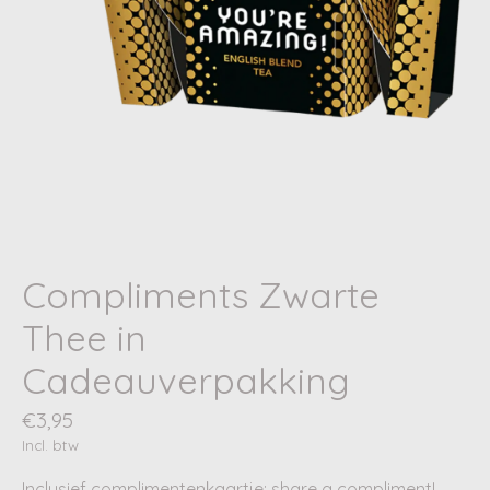
Compliments Zwarte
Thee in
Cadeauverpakking
€3,95
Incl. btw
Inclusief complimentenkaartje: share a compliment!