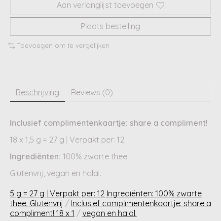
Aan verlanglijst toevoegen
Plaats bestelling
Toevoegen om te vergelijken
Beschrijving
Reviews (0)
Inclusief complimentenkaartje: share a compliment!
18 x 1,5 g = 27 g | Verpakt per: 12
Ingrediënten:
100% zwarte thee.
Glutenvrij, vegan en halal.
5 g = 27 g | Verpakt per: 12 Ingrediënten: 100% zwarte
thee. Glutenvrij
/
Inclusief complimentenkaartje: share a
compliment! 18 x 1
/
vegan en halal.