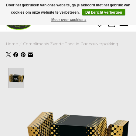
Wij zijn gesloten van 24 december tot en met 25 januari. Houd er rekening mee
Door het gebruiken van onze website, ga je akkoord met het gebruik van
dat de levertijd van uw bestelling in deze periode langer kan zijn dan
gebruikelijk.
cookies om onze website te verbeteren.
Dit bericht verbergen
Meer over cookies »
Verlanglijst
Winkelwag
Home
/
Compliments Zwarte Thee in Cadeauverpakking
Product image slideshow Items