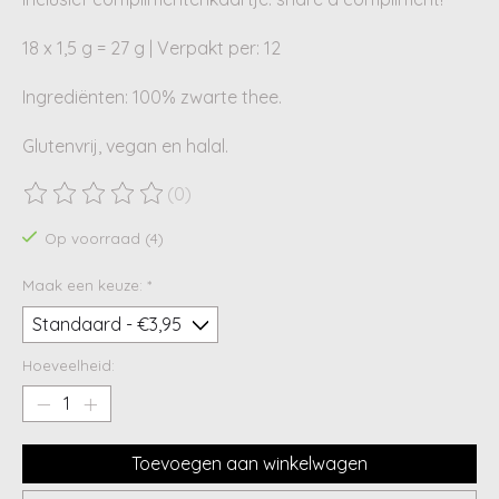
18 x 1,5 g = 27 g | Verpakt per: 12
Ingrediënten: 100% zwarte thee.
Glutenvrij, vegan en halal.
(0)
De beoordeling van dit product is
0
van de 5
Op voorraad (4)
Maak een keuze:
*
Hoeveelheid:
Toevoegen aan winkelwagen