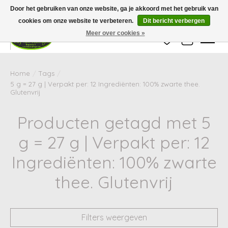
Wij zijn gesloten van 24 december tot en met 25 januari. Houd er rekening mee
Door het gebruiken van onze website, ga je akkoord met het gebruik van
dat de levertijd van uw bestelling in deze periode langer kan zijn dan
gebruikelijk.
cookies om onze website te verbeteren.
Dit bericht verbergen
Meer over cookies »
Verlanglijst
Winkelwag
Home
/
Tags
/
5 g = 27 g | Verpakt per: 12 Ingrediënten: 100% zwarte thee.
Glutenvrij
Producten getagd met 5
g = 27 g | Verpakt per: 12
Ingrediënten: 100% zwarte
thee. Glutenvrij
Filters weergeven