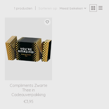
1 producten
Sorteren op
Meest bekeken
Compliments Zwarte
Thee in
Cadeauverpakking
€3,95