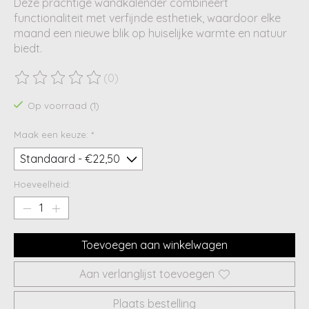
Deze prachtige wandkalender combineert
functionaliteit met verfijnde esthetiek, waardoor elke
maand een nieuwe blik op huiselijke warmte en natuur
biedt.
(0)
De beoordeling van dit product is
0
van de 5
Op voorraad (1)
Maak een keuze:
*
Hoeveelheid:
Toevoegen aan winkelwagen
Aan verlanglijst toevoegen
Plaats bestelling