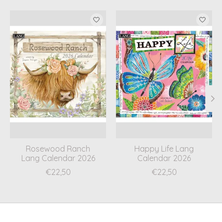
Items van productcarrousel
Rosewood Ranch
Happy Life Lang
Lang Calendar 2026
Calendar 2026
€22,50
€22,50