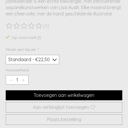
jaarkalender is een echte blikvanger, met betoverende
aquarelkunstwerken van Lisa Audit. Elke maand brengt
een sfeervolle, met de hand geschilderde illustratie
(0)
De beoordeling van dit product is
0
van de 5
Op voorraad (1)
Maak een keuze:
*
Hoeveelheid:
Toevoegen aan winkelwagen
Aan verlanglijst toevoegen
Plaats bestelling