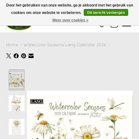
Wij zijn gesloten van 24 december tot en met 25 januari. Houd er rekening mee
Door het gebruiken van onze website, ga je akkoord met het gebruik van
dat de levertijd van uw bestelling in deze periode langer kan zijn dan
gebruikelijk.
cookies om onze website te verbeteren.
Dit bericht verbergen
Meer over cookies »
Verlanglijst
Winkelwag
Home
/
Watercolor Seasons Lang Calendar 2026
Product image slideshow Items