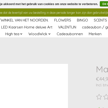
 je akkoord met het gebruik van cookies om onze website te verbeteren.
Dit 
 dat de levertijd van uw bestelling in deze periode langer kan zijn dan gebruikelijk
TWINKEL VAN HET NOORDEN.
FLOWERS
BINGO
SCENTS
LED Kaarsen Home deluxe Art
VALENTIJN
cadeaubon / gi
High tea
WoodWick
Cadeaubonnen
Merken
Ma
€44,
Incl. bt
De beo