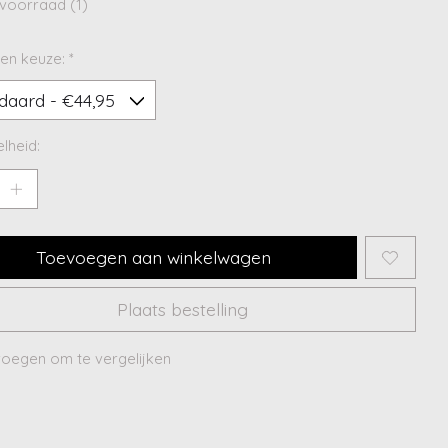
voorraad (1)
en keuze:
*
lheid:
Toevoegen aan winkelwagen
Plaats bestelling
oegen om te vergelijken