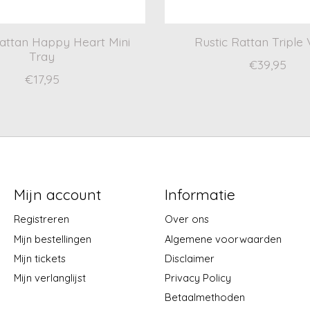
Rattan Happy Heart Mini
Rustic Rattan Triple 
Tray
€39,95
€17,95
Mijn account
Informatie
Registreren
Over ons
Mijn bestellingen
Algemene voorwaarden
Mijn tickets
Disclaimer
Mijn verlanglijst
Privacy Policy
Betaalmethoden