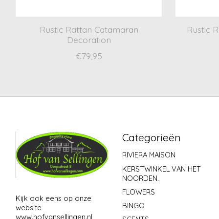
Rustic Rattan Catamaran
Rustic 
Decoration
€79,95
Categorieën
RIVIERA MAISON
KERSTWINKEL VAN HET
NOORDEN.
FLOWERS
Kijk ook eens op onze
BINGO
website
www.hofvansellingen.nl