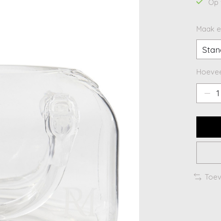
Op 
Maak e
Hoevee
Toev