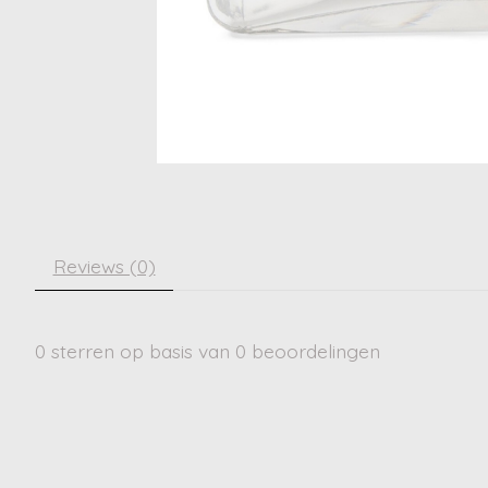
Reviews (0)
0
sterren op basis van
0
beoordelingen