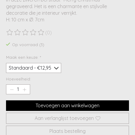
gegraveerd. Het is een charmante en stijlvolle
decoratie die je interieur verrijkt.
H: 10 cm x Ø: 7cm
(0)
De beoordeling van dit product is
0
van de 5
Op voorraad (3)
Maak een keuze:
*
Hoeveelheid:
Toevoegen aan winkelwagen
Aan verlanglijst toevoegen
Plaats bestelling