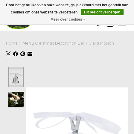
Wij zijn gesloten van 24 december tot en met 25 januari. Houd er rekening mee
Door het gebruiken van onze website, ga je akkoord met het gebruik van
dat de levertijd van uw bestelling in deze periode langer kan zijn dan
gebruikelijk.
cookies om onze website te verbeteren.
Dit bericht verbergen
Meer over cookies »
Verlanglijst
Winkelwag
Home
/
Merry Christmas Decoration Bell Riviera Maison
Product image slideshow Items