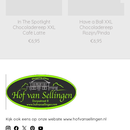
In The Spotlight
Have a Ball XXL
Chocoladereep XXL
Chocoladereep
Café Latte
Rozijn/Pinda
€6,95
€6,95
Kijk ook eens op onze website www.hofvansellingen.nl