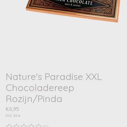
Nature's Paradise XXL
Chocoladereep
Rozijn/Pinda
€6,95
Incl. btw
(0)