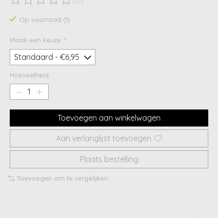
De beoordeling van dit product is
0
van de 5
Op voorraad (1)
Maak een keuze:
*
Hoeveelheid:
Toevoegen aan winkelwagen
Aan verlanglijst toevoegen
Plaats bestelling
Toevoegen om te vergelijken