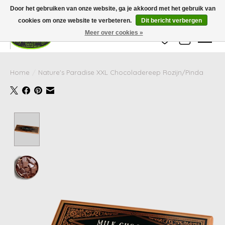
Wij zijn gesloten van 24 december tot en met 25 januari. Houd er rekening mee
Door het gebruiken van onze website, ga je akkoord met het gebruik van
dat de levertijd van uw bestelling in deze periode langer kan zijn dan
gebruikelijk.
cookies om onze website te verbeteren.
Dit bericht verbergen
Meer over cookies »
Verlanglijst
Winkelwag
Home
/
Nature's Paradise XXL Chocoladereep Rozijn/Pinda
Product image slideshow Items