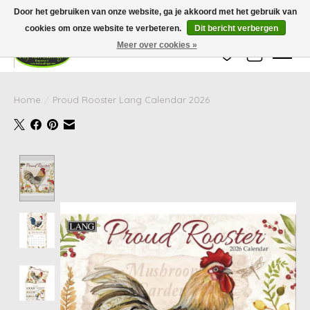
Wij zijn gesloten van 24 december tot en met 25 januari. Houd er rekening mee
Door het gebruiken van onze website, ga je akkoord met het gebruik van
dat de levertijd van uw bestelling in deze periode langer kan zijn dan
gebruikelijk.
cookies om onze website te verbeteren.
Dit bericht verbergen
Meer over cookies »
Verlanglijst
Winkelwag
Home
/
Proud Rooster Lang Calendar 2026
Product image slideshow Items