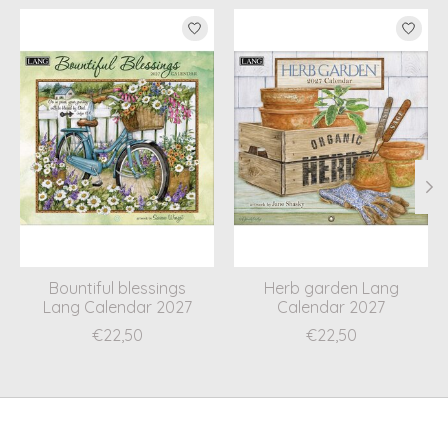
Items van productcarrousel
Bountiful blessings
Herb garden Lang
Lang Calendar 2027
Calendar 2027
€22,50
€22,50