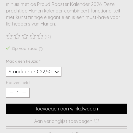
in huis met de Proud Rooster Kalender 2026. Deze
prachtige Hanen kalender combineert functionaliteit
met kunstzinnige elegantie en is een must-have voor
liefhebbers van Hanen.
(0)
De beoordeling van dit product is
0
van de 5
Op voorraad (1)
Maak een keuze:
*
Hoeveelheid:
Toevoegen aan winkelwagen
Aan verlanglijst toevoegen