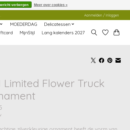
bericht verbergen
Meer over cookies »
.
Aanmelden / Inloggen
MOEDERDAG
Delicatessen
ftcard
MijnStijl
Lang kalenders 2027
 Limited Flower Truck
nament
5
w
achtige zilverkleurige ornament heeft de vorm van