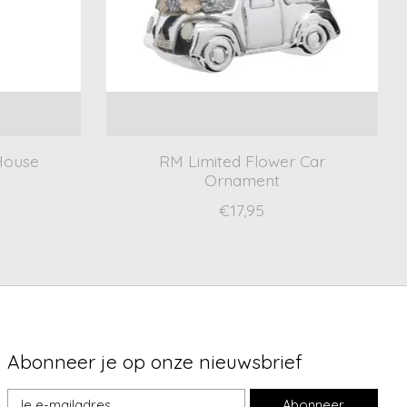
House
RM Limited Flower Car
Ornament
€17,95
Abonneer je op onze nieuwsbrief
Abonneer