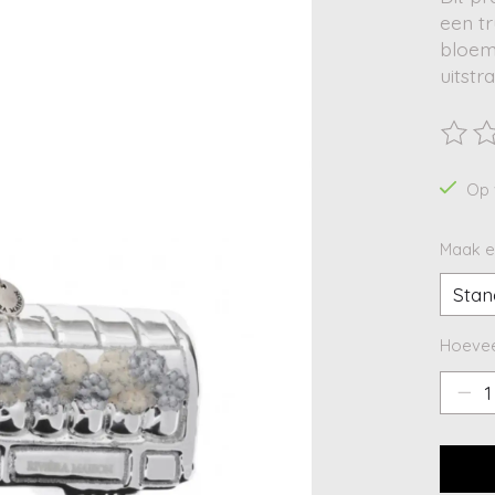
een t
bloem
uitstr
De beo
Op 
Maak e
Hoevee