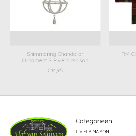
Shimmering Chandelier
RM Cl
Ornament S Riviera Maison
€14,95
Categorieën
RIVIERA MAISON