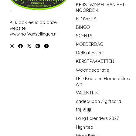
KERSTWINKEL VAN HET
NOORDEN.
FLOWERS
Kijk ook eens op onze
BINGO
website
www.hofvansellingen.nl
SCENTS
MOEDERDAG
Delicatessen
KERSTPAKKETTEN
Woondecoratie
LED Kaarsen Home deluxe
Art
VALENTIJN
cadeaubon / giftcard
MijnStijl
Lang kalenders 2027
High tea
WoodWick