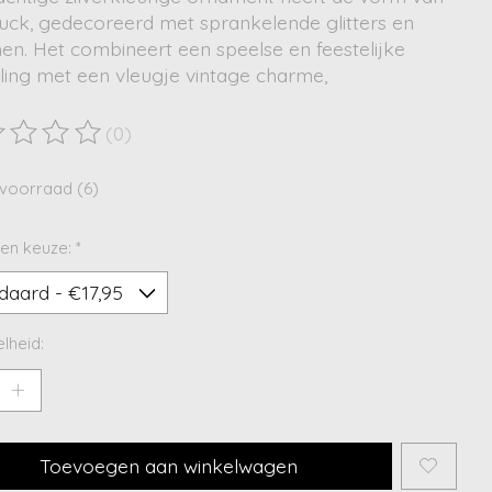
ruck, gedecoreerd met sprankelende glitters en
en. Het combineert een speelse en feestelijke
aling met een vleugje vintage charme,
(0)
ordeling van dit product is
0
van de 5
voorraad (6)
en keuze:
*
lheid:
Toevoegen aan winkelwagen