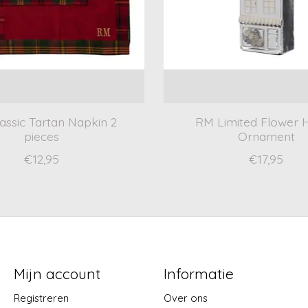
assic Tartan Napkin 2
RM Limited Flower 
pieces
Ornament
€12,95
€17,95
Mijn account
Informatie
Registreren
Over ons