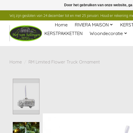
Door het gebruiken van onze website, ga
Wij zijn gesloten van 24 december tot en met 25 januari. Houd er rekening mee
Home
RIVIERA MAISON
KERS
KERSTPAKKETTEN
Woondecoratie
Home
/
RM Limited Flower Truck Ornament
Product image slideshow Items