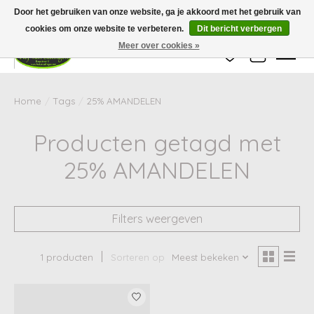
Wij zijn gesloten van 24 december tot en met 25 januari. Houd er rekening mee
Door het gebruiken van onze website, ga je akkoord met het gebruik van
dat de levertijd van uw bestelling in deze periode langer kan zijn dan
gebruikelijk.
cookies om onze website te verbeteren.
Dit bericht verbergen
Meer over cookies »
Verlanglijst
Winkelwag
Home
/
Tags
/
25% AMANDELEN
Producten getagd met
25% AMANDELEN
Filters weergeven
1 producten
Sorteren op
Meest bekeken