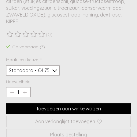
citroen (stukjes citroenschil, glucose-fructosestroop,
suiker, voedingszuur: citroenzuur; conserveermiddel:
ZWAVELDIOXIDE), glucosestroop, honing, dextrose,
KIPPE
(0)
De beoordeling van dit product is
0
van de 5
Op voorraad (3)
Maak een keuze:
*
Hoeveelheid:
Toevoegen aan winkelwagen
Aan verlanglijst toevoegen
Plaats bestelling