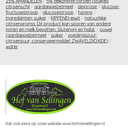
25% AMANDELEN
/
5% gekonfijte citroen (stukjes
citroenschil
/
aardappelzetmeel
/
dextrose
/
glucose-
fructosestroop
/
glucosestroop
/
honing
/
Ingrediënten: suiker
/
KIPPENEI-eiwit
/
natuurlijke
citroenaroma. Dit product kan sporen van andere
noten en melk bevatten. Glutenvrij en halal.
/
ouwel
(aardappelzetmeel
/
suiker
/
voedingszuur:
citroenzuur; conserveermiddel: ZWAVELDIOXIDE)
/
water
Kijk ook eens op onze website www.hofvansellingen.nl