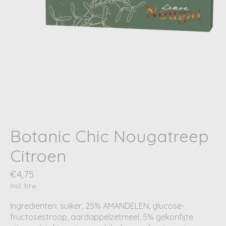
Botanic Chic Nougatreep
Citroen
€4,75
Incl. btw
Ingrediënten: suiker, 25% AMANDELEN, glucose-
fructosestroop, aardappelzetmeel, 5% gekonfijte