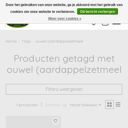
Wij zijn gesloten van 24 december tot en met 25 januari. Houd er rekening mee
Door het gebruiken van onze website, ga je akkoord met het gebruik van
dat de levertijd van uw bestelling in deze periode langer kan zijn dan
gebruikelijk.
cookies om onze website te verbeteren.
Dit bericht verbergen
Meer over cookies »
Verlanglijst
Winkelwag
Home
/
Tags
/
ouwel (aardappelzetmeel
Producten getagd met
ouwel (aardappelzetmeel
Filters weergeven
1 producten
Sorteren op
Meest bekeken