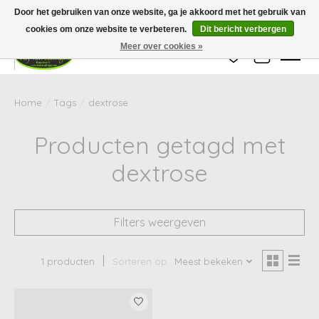
Wij zijn gesloten van 24 december tot en met 25 januari. Houd er rekening mee
Door het gebruiken van onze website, ga je akkoord met het gebruik van
dat de levertijd van uw bestelling in deze periode langer kan zijn dan
gebruikelijk.
cookies om onze website te verbeteren.
Dit bericht verbergen
Meer over cookies »
Verlanglijst
Winkelwag
Home
/
Tags
/
dextrose
Producten getagd met
dextrose
Filters weergeven
1 producten
Sorteren op
Meest bekeken