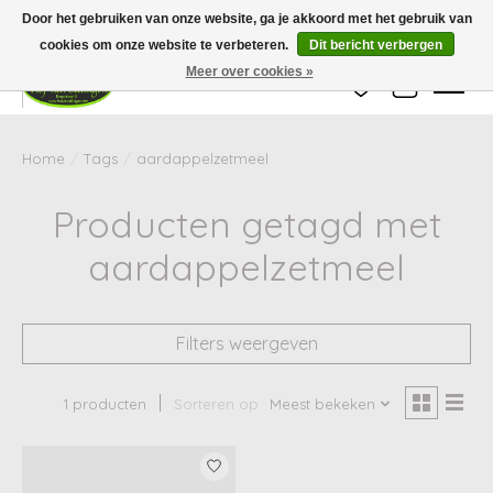
Wij zijn gesloten van 24 december tot en met 25 januari. Houd er rekening mee
Door het gebruiken van onze website, ga je akkoord met het gebruik van
dat de levertijd van uw bestelling in deze periode langer kan zijn dan
gebruikelijk.
cookies om onze website te verbeteren.
Dit bericht verbergen
Meer over cookies »
Verlanglijst
Winkelwag
Home
/
Tags
/
aardappelzetmeel
Producten getagd met
aardappelzetmeel
Filters weergeven
1 producten
Sorteren op
Meest bekeken