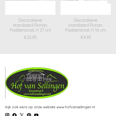
Decoratieve
Decoratieve
standaard Ronan,
standaard Ronan,
Paddenstoel, H 27 cm
Paddenstoel, H 16 cm,
€22,95
€9,95
Kijk ook eens op onze website www.hofvansellingen.nl