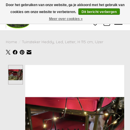
Wij zijn gesloten van 24 december tot en met 25 januari. Houd er rekening mee
Door het gebruiken van onze website, ga je akkoord met het gebruik van
dat de levertijd van uw bestelling in deze periode langer kan zijn dan
gebruikelijk.
cookies om onze website te verbeteren.
Dit bericht verbergen
Meer over cookies »
Verlanglijst
Winkelwag
Home
/
Tuinsteker Heddy, Led, Letter, H 115 cm, IJzer
Product image slideshow Items