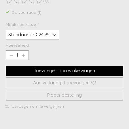
(0)
De beoordeling van dit product is
0
van de 5
Op voorraad (1)
Maak een keuze:
*
Hoeveelheid:
Toevoegen aan winkelwagen
Aan verlanglijst toevoegen
Plaats bestelling
Toevoegen om te vergelijken