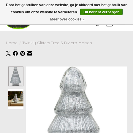
Wij zijn gesloten van 24 december tot en met 25 januari. Houd er rekening mee
Door het gebruiken van onze website, ga je akkoord met het gebruik van
dat de levertijd van uw bestelling in deze periode langer kan zijn dan
gebruikelijk.
cookies om onze website te verbeteren.
Dit bericht verbergen
Meer over cookies »
Verlanglijst
Winkelwag
Home
/
Twinkly Glitters Tree S Riviera Maison
Product image slideshow Items