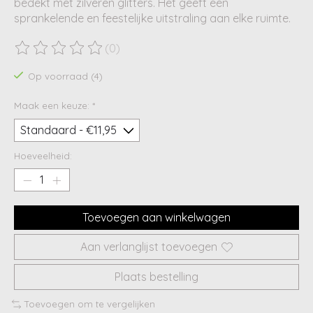
bedekt met zilveren glitters. Het geeft een
sprankelende en feestelijke uitstraling aan elke ruimte.
(0)
De beoordeling van dit product is
0
van de 5
Op voorraad (4)
Maak een keuze:
*
Hoeveelheid:
Toevoegen aan winkelwagen
Aan verlanglijst toevoegen
Plaats bestelling
Toevoegen om te vergelijken