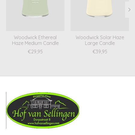
Woodwick Ethereal
Woodwick Solar Haze
Haze Medium Candle
Large Candle
€29,95
€39,95