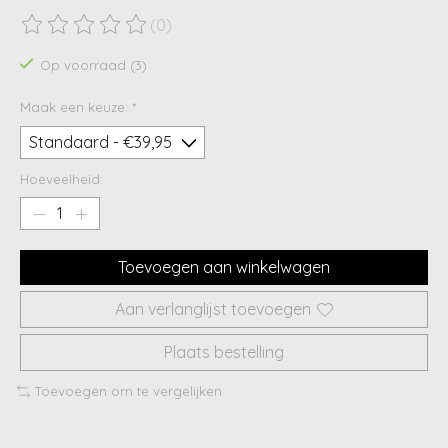
(0)
De beoordeling van dit product is
0
van de 5
Op voorraad (3)
Maak een keuze:
*
Hoeveelheid:
Toevoegen aan winkelwagen
Aan verlanglijst toevoegen
Plaats bestelling
Toevoegen om te vergelijken