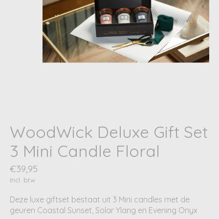
WoodWick Deluxe Gift Set
3 Mini Candle Floral
€39,95
Incl. btw
Deze luxe giftset bestaat uit 3 Mini candles met de
geuren Coastal Sunset, Solar Ylang en Evening Onyx