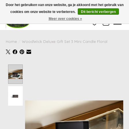
Wij zijn gesloten van 24 december tot en met 25 januari. Houd er rekening mee
Door het gebruiken van onze website, ga je akkoord met het gebruik van
dat de levertijd van uw bestelling in deze periode langer kan zijn dan
gebruikelijk.
cookies om onze website te verbeteren.
Dit bericht verbergen
Meer over cookies »
Verlanglijst
Winkelwag
Home
/
WoodWick Deluxe Gift Set 3 Mini Candle Floral
Product image slideshow Items