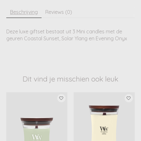
Beschrijving
Reviews (0)
Deze luxe giftset bestaat uit 3 Mini candles met de
geuren Coastal Sunset, Solar Ylang en Evening Onyx
Dit vind je misschien ook leuk
Items van productcarrousel